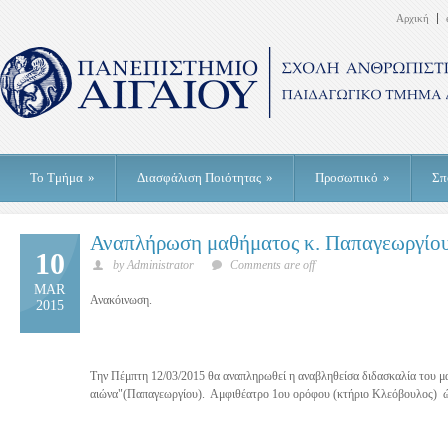
Αρχική
Το Τμήμα
»
Διασφάλιση Ποιότητας
»
Προσωπικό
»
Σπ
Αναπλήρωση μαθήματος κ. Παπαγεωργίο
10
by Administrator
Comments are off
MAR
Ανακόινωση.
2015
Την Πέμπτη 12/03/2015 θα αναπληρωθεί η αναβληθείσα διδασκαλία του 
αιώνα"(Παπαγεωργίου). Αμφιθέατρο 1ου ορόφου (κτήριο Κλεόβουλος) 