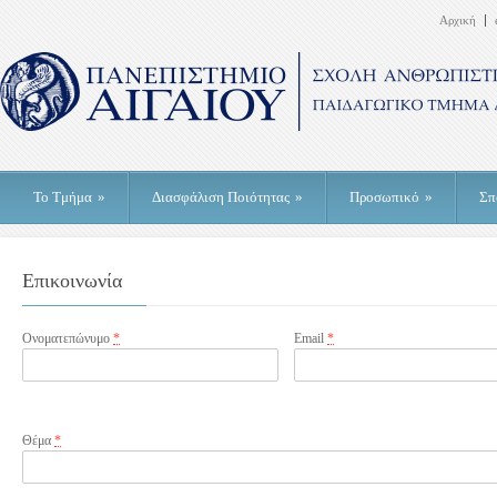
Αρχική
Το Τμήμα
»
Διασφάλιση Ποιότητας
»
Προσωπικό
»
Σπ
Επικοινωνία
Ονοματεπώνυμο
*
Email
*
Θέμα
*