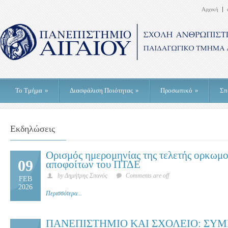
Αρχική
Το Τμήμα
»
Διασφάλιση Ποιότητας
»
Προσωπικό
»
Σπ
Εκδηλώσεις
Ορισμός ημερομηνίας της τελετής ορκωμ
09
αποφοίτων του ΠΤΔΕ
by Δημήτρης Σπανός
Comments are off
FEB
2026
Περισσότερα...
ΠΑΝΕΠΙΣΤΗΜΙΟ ΚΑΙ ΣΧΟΛΕΙΟ: ΣΥ