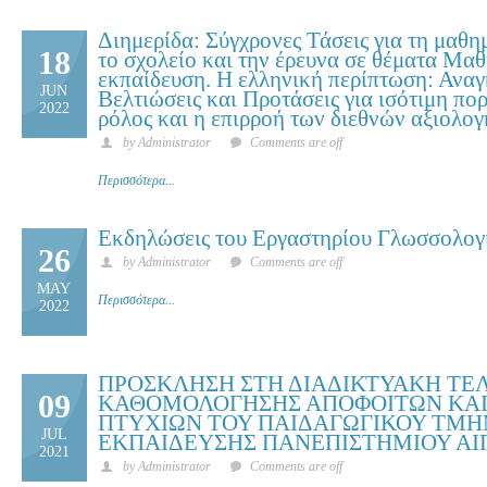
Διημερίδα: Σύγχρονες Τάσεις για τη μαθ
18
το σχολείο και την έρευνα σε θέματα Μα
εκπαίδευση. Η ελληνική περίπτωση: Αναγ
JUN
Βελτιώσεις και Προτάσεις για ισότιμη πορ
2022
ρόλος και η επιρροή των διεθνών αξιολο
by Administrator
Comments are off
Περισσότερα...
Εκδηλώσεις του Εργαστηρίου Γλωσσολογ
26
by Administrator
Comments are off
MAY
Περισσότερα...
2022
ΠΡΟΣΚΛΗΣΗ ΣΤΗ ΔΙΑΔΙΚΤΥΑΚΗ ΤΕ
09
ΚΑΘΟΜΟΛΟΓΗΣΗΣ ΑΠΟΦΟΙΤΩΝ ΚΑ
ΠΤΥΧΙΩΝ ΤΟΥ ΠΑΙΔΑΓΩΓΙΚΟΥ ΤΜ
JUL
ΕΚΠΑΙΔΕΥΣΗΣ ΠΑΝΕΠΙΣΤΗΜΙΟΥ ΑΙ
2021
by Administrator
Comments are off