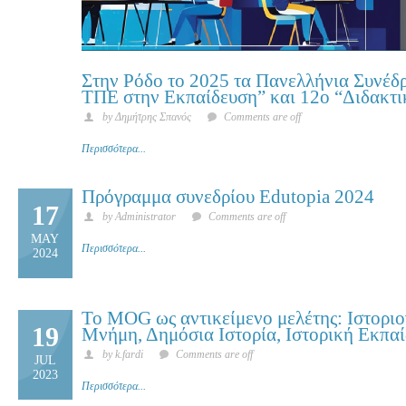
Στην Ρόδο το 2025 τα Πανελλήνια Συνέδ
ΤΠΕ στην Εκπαίδευση” και 12ο “Διδακτ
by Δημήτρης Σπανός
Comments are off
Περισσότερα...
Πρόγραμμα συνεδρίου Edutopia 2024
17
by Administrator
Comments are off
MAY
Περισσότερα...
2024
Το ΜΟG ως αντικείμενο μελέτης: Ιστορι
19
Μνήμη, Δημόσια Ιστορία, Ιστορική Εκπα
by k.fardi
Comments are off
JUL
2023
Περισσότερα...