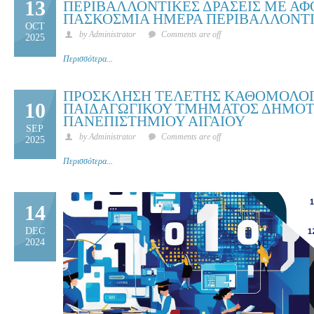
13
ΠΕΡΙΒΑΛΛΟΝΤΙΚΕΣ ΔΡΑΣΕΙΣ ΜΕ Α
ΠΑΣΚΟΣΜΙΑ ΗΜΕΡΑ ΠΕΡΙΒΑΛΛΟΝΤ
OCT
by Administrator
Comments are off
2025
Περισσότερα...
ΠΡΟΣΚΛΗΣΗ ΤΕΛΕΤΗΣ ΚΑΘΟΜΟΛΟ
10
ΠΑΙΔΑΓΩΓΙΚΟΥ ΤΜΗΜΑΤΟΣ ΔΗΜΟΤ
ΠΑΝΕΠΙΣΤΗΜΙΟΥ ΑΙΓΑΙΟΥ
SEP
by Administrator
Comments are off
2025
Περισσότερα...
14
DEC
2024