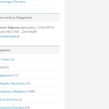
ατακτήριες Εξετάσεις
κοινωνία με Γραμματεία
ατεία Τμήματος
Δημοκρατίας 1, Ρόδος 85132
22410 99211 FAX: 22410 99209
gramm@aegean.gr
ημέρωση
e Science
(2)
id19
(2)
ategorized
(117)
δημαϊκό Ημερολόγιο
(15)
πληρώσεις Μαθημάτων
(209)
ικτές Διαλέξεις
(1)
μορφώσεις/Σεμινάρια
(14)