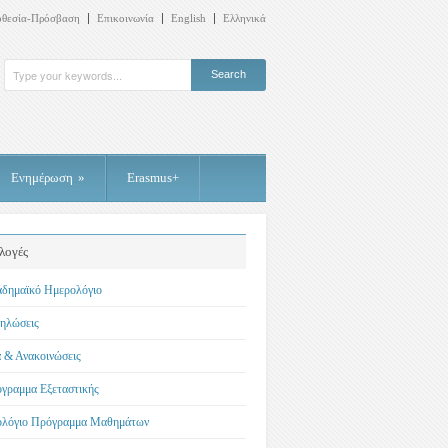
οθεσία-Πρόσβαση
Επικοινωνία
English
Ελληνικά
Ενημέρωση
»
Erasmus+
λογές
δημαϊκό Ημερολόγιο
ηλώσεις
 & Ανακοινώσεις
γραμμα Εξεταστικής
λόγιο Πρόγραμμα Μαθημάτων