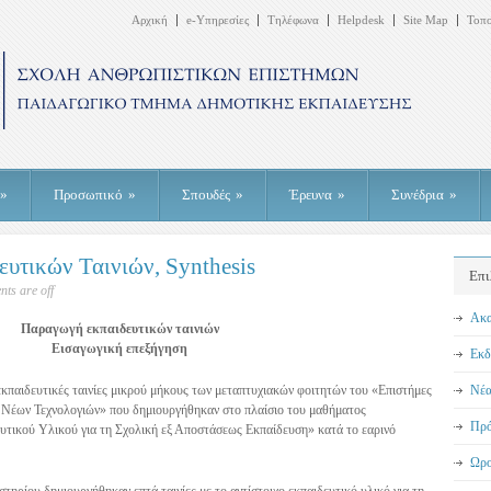
Αρχική
e-Υπηρεσίες
Τηλέφωνα
Helpdesk
Site Map
Τοπ
»
Προσωπικό
»
Σπουδές
»
Έρευνα
»
Συνέδρια
»
ευτικών Ταινιών, Synthesis
Επι
ts are off
Ακα
Παραγωγή εκπαιδευτικών ταινιών
Εισαγωγική επεξήγηση
Εκδ
εκπαιδευτικές ταινίες μικρού μήκους των μεταπτυχιακών φοιτητών του «Επιστήμες
Νέα
 Νέων Τεχνολογιών» που δημιουργήθηκαν στο πλαίσιο του μαθήματος
Πρό
τικού Υλικού για τη Σχολική εξ Αποστάσεως Εκπαίδευση» κατά το εαρινό
Ωρο