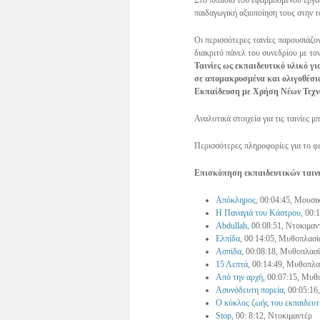
Στο πλαίσιο του εφαρμοσμένου εργασ
παιδαγωγική αξιοποίηση τους στην τ
Οι περισσότερες ταινίες παρουσιάζο
διακριτό πάνελ του συνεδρίου με τον
Ταινίες ως εκπαιδευτικό υλικό 
σε απομακρυσμένα και ολιγοθέσι
Εκπαίδευση με Χρήση Νέων Τεχνο
Αναλυτικά στοιχεία για τις ταινίες 
Περισσότερες πληροφορίες για το φε
Επισκόπηση εκπαιδευτικών ταιν
Απόκληρος
, 00:04:45, Mουσι
Η Παναγιά του Κάστρου
, 00:
Abdullah,
00:08:51, Ντοκιμαν
Ελπίδα
, 00:14:05, Mυθοπλασί
Ασπίδα
, 00:08:18, Μυθοπλασί
15 Λεπτά
, 00:14:49, Μυθοπλα
Από την αρχή
, 00:07:15, Μυθ
Ασυνόδευτη πορεία
, 00:05:16
Ο κύκλος ζωής του εκπαιδευτ
Stop
, 00: 8:12, Ντοκιμαντέρ