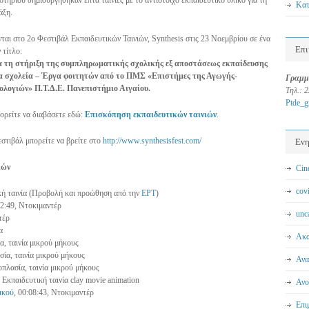
τηρίου δημιουργήθηκαν επτά ταινίες με το αντίστοιχο εκπαιδευτικό υλικό για τη
Κατ
άξη.
νται στο 2ο Φεστιβάλ Εκπαιδευτικών Ταινιών, Synthesis στις 23 Νοεμβρίου σε ένα
Επι
 τίτλο:
για τη στήριξη της συμπληρωματικής σχολικής εξ αποστάσεως εκπαίδευσης
α σχολεία – Έργα φοιτητών από το ΠΜΣ «Επιστήμες της Αγωγής-
Γραμμ
λογιών» Π.Τ.Δ.Ε. Πανεπιστήμιο Αιγαίου.
Τηλ.: 
Ptde_
μπορείτε να διαβάσετε εδώ:
Επισκόπηση εκπαιδευτικών ταινιών
.
στιβάλ μπορείτε να βρείτε στο
http://www.synthesisfest.com/
Εν
ιών
Cin
cov
κή ταινία (Προβολή και προώθηση από την
ΕΡΤ
)
12:49, Ντοκιμαντέρ
unc
τέρ
α
Ακα
α, ταινία μικρού μήκους
σία, ταινία μικρού μήκους
Ανα
οπλασία, ταινία μικρού μήκους
, Εκπαιδευτική ταινία clay movie animation
Ανο
ικού
, 00:08:43, Ντοκιμαντέρ
Επι