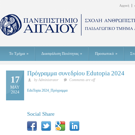
Αρχική
Το Τμήμα
»
Διασφάλιση Ποιότητας
»
Προσωπικό
»
Σπ
Πρόγραμμα συνεδρίου Edutopia 2024
17
by Administrator
Comments are off
MAY
EduTopia 2024_Πρόγραμμα
2024
Social Share