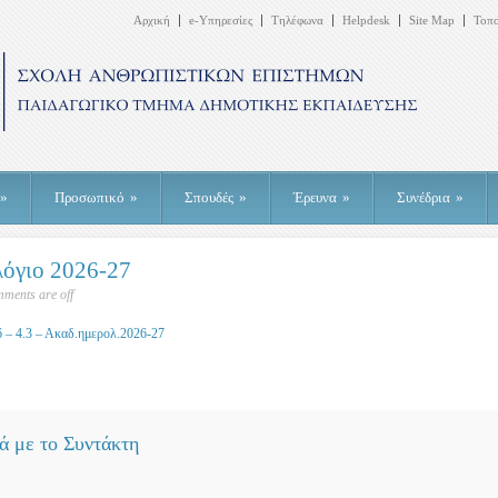
Αρχική
e-Υπηρεσίες
Τηλέφωνα
Helpdesk
Site Map
Τοπ
»
Προσωπικό
»
Σπουδές
»
Έρευνα
»
Συνέδρια
»
όγιο 2026-27
ments are off
 – 4.3 – Ακαδ.ημερολ.2026-27
ά με το Συντάκτη