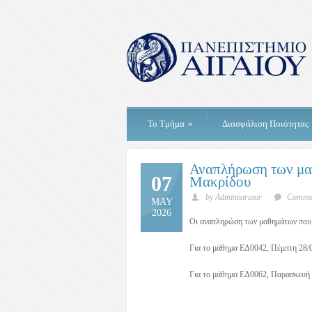
Το Τμήμα
»
Διασφάλιση Ποιότητας
Αναπλήρωση των μα
07
Μακρίδου
by Administrator
Commen
MAY
2026
Οι αναπληρώση των μαθημάτων που 
Για το μάθημα ΕΔ0042, Πέμπτη 28/0
Για το μάθημα ΕΔ0062, Παρασκευή 