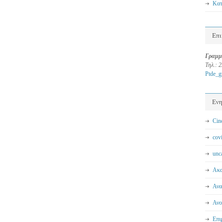
Κατ
Επι
Γραμμ
Τηλ.: 
Ptde_
Εν
Cin
cov
unc
Ακα
Ανα
Ανο
Επι