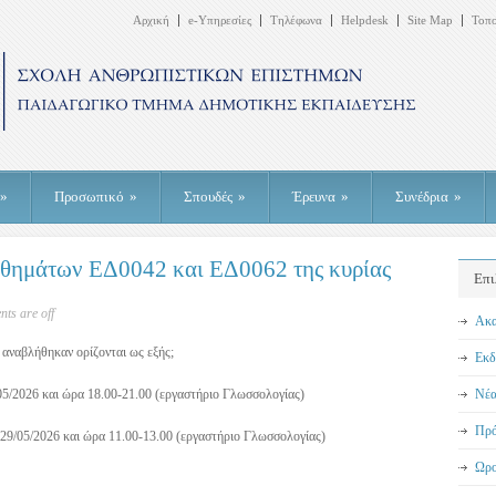
Αρχική
e-Υπηρεσίες
Τηλέφωνα
Helpdesk
Site Map
Τοπ
»
Προσωπικό
»
Σπουδές
»
Έρευνα
»
Συνέδρια
»
θημάτων ΕΔ0042 και ΕΔ0062 της κυρίας
Επι
ts are off
Ακα
αναβλήθηκαν ορίζονται ως εξής;
Εκδ
5/2026 και ώρα 18.00-21.00 (εργαστήριο Γλωσσολογίας)
Νέα
Πρό
29/05/2026 και ώρα 11.00-13.00 (εργαστήριο Γλωσσολογίας)
Ωρο