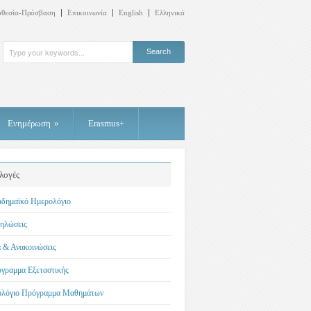
οθεσία-Πρόσβαση
Επικοινωνία
English
Ελληνικά
Ενημέρωση
»
Erasmus+
λογές
δημαϊκό Ημερολόγιο
ηλώσεις
 & Ανακοινώσεις
γραμμα Εξεταστικής
λόγιο Πρόγραμμα Μαθημάτων