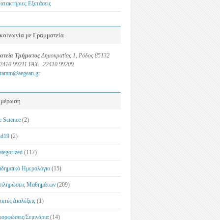
ατακτήριες Εξετάσεις
κοινωνία με Γραμματεία
ατεία Τμήματος
Δημοκρατίας 1, Ρόδος 85132
22410 99211 FAX: 22410 99209
gramm@aegean.gr
ημέρωση
e Science
(2)
id19
(2)
ategorized
(117)
δημαϊκό Ημερολόγιο
(15)
πληρώσεις Μαθημάτων
(209)
ικτές Διαλέξεις
(1)
μορφώσεις/Σεμινάρια
(14)