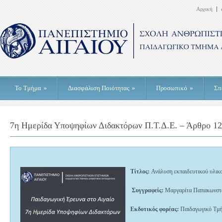
Αρχική
Το Τμήμα
»
Διασφάλιση Ποιότητας
»
Προσωπικό
»
Σπ
7η Ημερίδα Υποψηφίων Διδακτόρων Π.Τ.Δ.Ε. – Άρθρο 12
Τίτλος:
Ανάλυση εκπαιδευτικού υλικού
Συγγραφείς:
Μαργαρίτα Παπακωνστα
Εκδοτικός φορέας:
Παιδαγωγικό Τμήμ