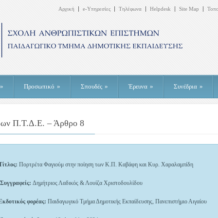
Αρχική
e-Υπηρεσίες
Τηλέφωνα
Helpdesk
Site Map
Τοπ
»
Προσωπικό
»
Σπουδές
»
Έρευνα
»
Συνέδρια
»
ων Π.Τ.Δ.Ε. – Άρθρο 8
Τίτλος:
Πορτρέτα Φαγιούμ στην ποίηση των Κ.Π. Καβάφη και Κυρ. Χαραλαμπίδη
Συγγραφείς:
Δημήτριος Λαδικός & Λουίζα Χριστοδουλίδου
Εκδοτικός φορέας:
Παιδαγωγικό Τμήμα Δημοτικής Εκπαίδευσης, Πανεπιστήμιο Αιγαίου