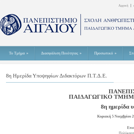
Αρχική
Το Τμήμα
»
Διασφάλιση Ποιότητας
»
Προσωπικό
»
Σπ
8η Ημερίδα Υποψηφίων Διδακτόρων Π.Τ.Δ.Ε.
ΠΑΝΕΠΙ
ΠΑΙΔΑΓΩΓΙΚΟ ΤΜΗΜ
8η ημερίδα 
Κυριακή 5 Νοεμβρίου 
Επι
Πολύκαρπ