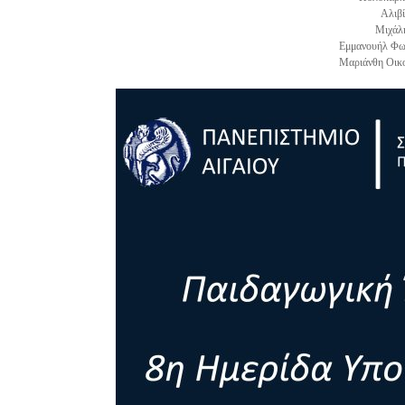
Αλιβ
Μιχάλ
Εμμανουήλ Φω
Μαριάνθη Οικο