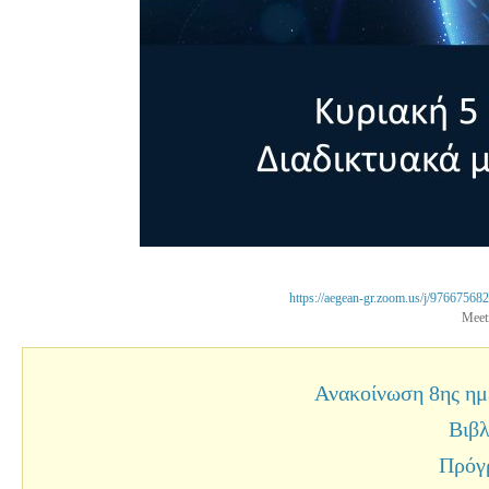
https://aegean-gr.zoom.us/j/
97667568
Meet
Ανακοίνωση 8ης ημ
Βιβ
Πρόγ