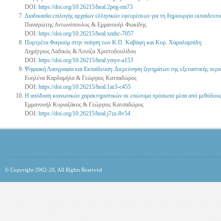
DOI:
https://doi.org/10.26215/heal.2peg-rm73
Διαδικασία επιλογής αρχαίων ελληνικών εφευρέσεων για τη δημιουργία εκπαιδευτ
Παναγιώτης Αντωνόπουλος & Εμμανουήλ Φωκίδης
DOI:
https://doi.org/10.26215/heal.xmhc-7057
Πορτρέτα Φαγιούμ στην ποίηση των Κ.Π. Καβάφη και Κυρ. Χαραλαμπίδη
Δημήτριος Λαδικός & Λουίζα Χριστοδουλίδου
DOI:
https://doi.org/10.26215/heal.ymye-a153
Ψηφιακή Λαογραφία και Εκπαίδευση: Διερεύνηση ζητημάτων της εξεταστικής περι
Ευηλένα Καρδαμήλα & Γεώργιος Κατσαδώρος
DOI:
https://doi.org/10.26215/heal.1ar3-c455
Η απόδοση κοινωνικών χαρακτηριστικών σε επώνυμα πρόσωπα μέσα από μεθόδους π
Εμμανουήλ Κυριαζάκος & Γεώργιος Κατσαδώρος
DOI:
https://doi.org/10.26215/heal.j7zz-8v54
© Copyright 2002-20, All Rights Reserved