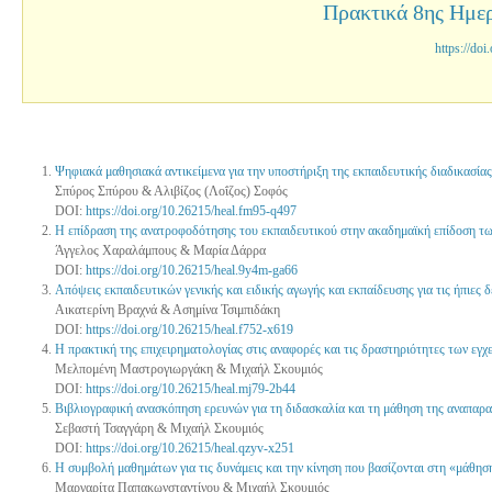
Πρακτικά 8ης Ημε
https://do
Ψηφιακά μαθησιακά αντικείμενα για την υποστήριξη της εκπαιδευτικής διαδικασία
Σπύρος Σπύρου & Αλιβίζος (Λοΐζος) Σοφός
DOI:
https://doi.org/10.26215/heal.fm95-q497
Η επίδραση της ανατροφοδότησης του εκπαιδευτικού στην ακαδημαϊκή επίδοση τ
Άγγελος Χαραλάμπους & Μαρία Δάρρα
DOI:
https://doi.org/10.26215/heal.9y4m-ga66
Απόψεις εκπαιδευτικών γενικής και ειδικής αγωγής και εκπαίδευσης για τις ήπιες 
Αικατερίνη Βραχνά & Ασημίνα Τσιμπιδάκη
DOI:
https://doi.org/10.26215/heal.f752-x619
Η πρακτική της επιχειρηματολογίας στις αναφορές και τις δραστηριότητες των εγχε
Μελπομένη Μαστρογιωργάκη & Μιχαήλ Σκουμιός
DOI:
https://doi.org/10.26215/heal.mj79-2b44
Βιβλιογραφική ανασκόπηση ερευνών για τη διδασκαλία και τη μάθηση της αναπαρα
Σεβαστή Τσαγγάρη & Μιχαήλ Σκουμιός
DOI:
https://doi.org/10.26215/heal.qzyv-x251
Η συμβολή μαθημάτων για τις δυνάμεις και την κίνηση που βασίζονται στη «μάθησ
Μαργαρίτα Παπακωνσταντίνου & Μιχαήλ Σκουμιός