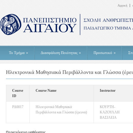
Αρχική
Το Τμήμα
»
Διασφάλιση Ποιότητας
»
Προσωπικό
»
Σπ
Ηλεκτρονικά Μαθησιακά Περιβάλλοντα και Γλώσσα (έρε
Course
Course Name
Instructor
ID
ΡΔ0017
Ηλεκτρονικά Μαθησιακά
ΚΟΥΡΤΗ-
Περιβάλλοντα και Γλώσσα (έρευνα)
ΚΑΖΟΥΛΛΗ
ΒΑΣΙΛΕΙΑ
Περιεχόμενο μαθήματος