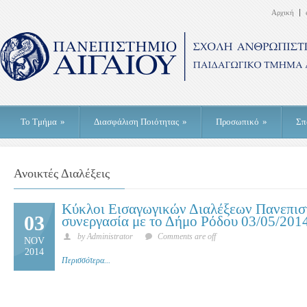
Αρχική
Το Τμήμα
»
Διασφάλιση Ποιότητας
»
Προσωπικό
»
Σπ
Ανοικτές Διαλέξεις
Κύκλοι Εισαγωγικών Διαλέξεων Πανεπιστ
03
συνεργασία με το Δήμο Ρόδου 03/05/201
by Administrator
Comments are off
NOV
2014
Περισσότερα...