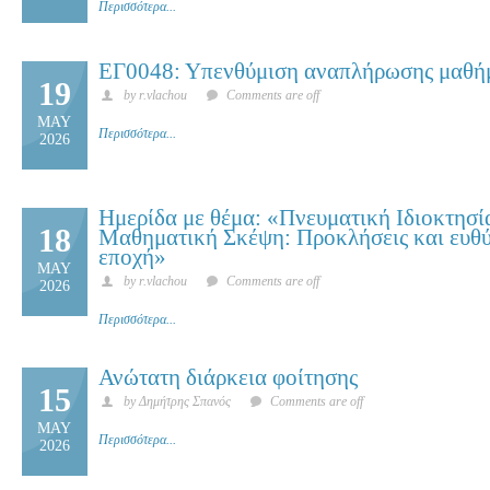
Περισσότερα...
ΕΓ0048: Υπενθύμιση αναπλήρωσης μαθή
19
by r.vlachou
Comments are off
MAY
Περισσότερα...
2026
Ημερίδα με θέμα: «Πνευματική Ιδιοκτησί
18
Μαθηματική Σκέψη: Προκλήσεις και ευθύ
εποχή»
MAY
by r.vlachou
Comments are off
2026
Περισσότερα...
Ανώτατη διάρκεια φοίτησης
15
by Δημήτρης Σπανός
Comments are off
MAY
Περισσότερα...
2026