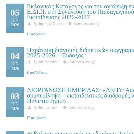
Εκλογικός Κατάλογος για την ανάδειξη 
05
Ε.ΔΙ.Π. στη Συνέλευση του Παιδαγωγικο
Εκπαίδευσης 2026-2027
JUN
by Δημήτρης Σπανός
Comments are off
2026
Περισσότερα...
Παράταση διανομής διδακτικών συγγραμμ
04
2025-2026 – Έυδοξος
by Administrator
Comments are off
JUN
2026
Περισσότερα...
ΔΙΟΡΓΑΝΩΣΗ ΗΜΕΡΙΔΑΣ: «ΔΕΠΥ: Από 
03
συμπερίληψη – εκπαιδευτικές διαδρομές α
Πανεπιστήμιο».
JUN
by Administrator
Comments are off
2026
Περισσότερα...
Βεβαίωση συμμετοχής σε εξετάσεις Τμήμ