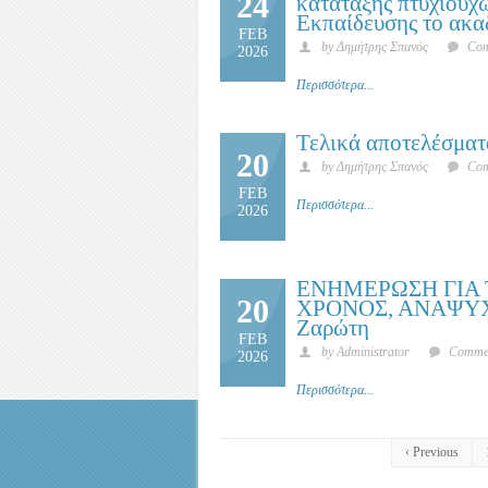
24
κατάταξης πτυχιούχ
Εκπαίδευσης το ακα
FEB
by Δημήτρης Σπανός
Com
2026
Περισσότερα...
Τελικά αποτελέσμα
20
by Δημήτρης Σπανός
Com
FEB
Περισσότερα...
2026
ΕΝΗΜΕΡΩΣΗ ΓΙΑ 
20
ΧΡΟΝΟΣ, ΑΝΑΨΥΧΗ 
Ζαρώτη
FEB
by Administrator
Commen
2026
Περισσότερα...
‹ Previous