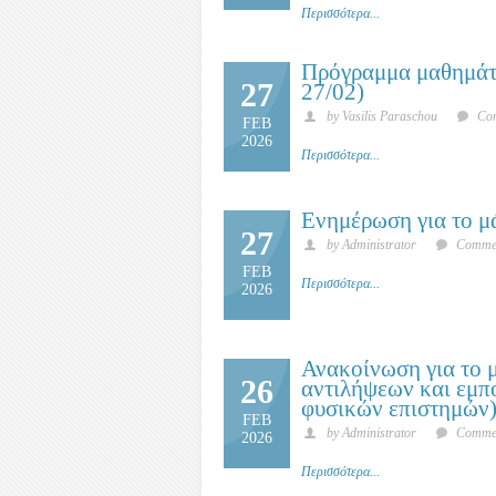
Περισσότερα...
Πρόγραμμα μαθημάτω
27
27/02)
by Vasilis Paraschou
Com
FEB
2026
Περισσότερα...
Ενημέρωση για το μ
27
by Administrator
Commen
FEB
Περισσότερα...
2026
Ανακοίνωση για το 
26
αντιλήψεων και εμπ
φυσικών επιστημών
FEB
by Administrator
Commen
2026
Περισσότερα...