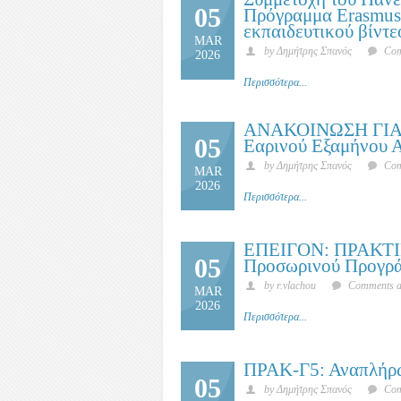
05
Πρόγραμμα Erasmus+
εκπαιδευτικού βίντε
MAR
by Δημήτρης Σπανός
Com
2026
Περισσότερα...
ΑΝΑΚΟΙΝΩΣΗ ΓΙΑ 
05
Εαρινού Εξαμήνου 
by Δημήτρης Σπανός
Com
MAR
2026
Περισσότερα...
ΕΠΕΙΓΟΝ: ΠΡΑΚΤΙ
05
Προσωρινού Προγρά
by r.vlachou
Comments ar
MAR
2026
Περισσότερα...
ΠΡΑΚ-Γ5: Αναπλήρ
05
by Δημήτρης Σπανός
Com