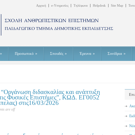
Αρχική
e-Υπηρεσίες
Τηλέφωνα
Helpdesk
Site Map
Τοπ
»
Προσωπικό
»
Σπουδές
»
Έρευνα
»
Συνέδρια
»
“Οργάνωση διδασκαλίας και ανάπτυξη
Επι
στις Φυσικές Επιστήμες”, ΚΩΔ. ΕΓ0052
πελας) στις16/03/2026
Ακα
ts are off
Εκδ
Νέα