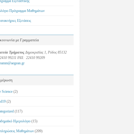
γραμμα Εξεταστικής
λόγιο Πρόγραμμα Μαθημάτων
ατακτήριες Εξετάσεις
κοινωνία με Γραμματεία
ατεία Τμήματος
Δημοκρατίας 1, Ρόδος 85132
22410 99211 FAX: 22410 99209
gramm@aegean.gr
ημέρωση
e Science
(2)
id19
(2)
ategorized
(117)
δημαϊκό Ημερολόγιο
(15)
πληρώσεις Μαθημάτων
(209)