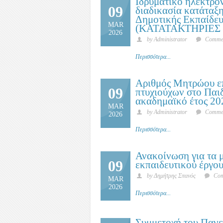
Ιδρυματικό ηλεκτρο
09
διαδικασία κατάταξ
Δημοτικής Εκπαίδευ
MAR
(ΚΑΤΑΤΑΚΤΗΡΙΕΣ 
2026
by Administrator
Commen
Περισσότερα...
Αριθμός Μητρώου επ
09
πτυχιούχων στο Παι
ακαδημαϊκό έτος 
MAR
by Administrator
Commen
2026
Περισσότερα...
Ανακοίνωση για τα 
09
εκπαιδευτικού έργο
by Δημήτρης Σπανός
Com
MAR
2026
Περισσότερα...
Συμμετοχή του Πανε