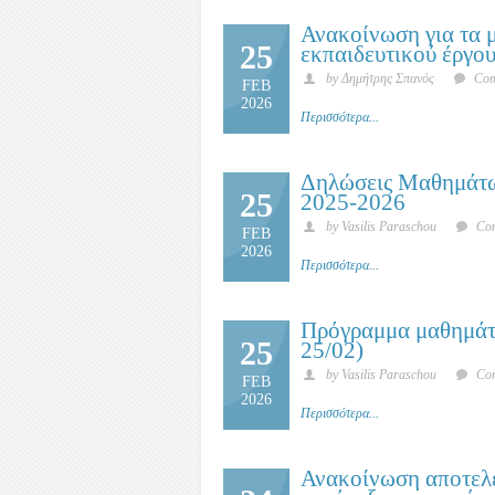
Ανακοίνωση για τα 
25
εκπαιδευτικού έργο
by Δημήτρης Σπανός
Com
FEB
2026
Περισσότερα...
Δηλώσεις Μαθημάτω
25
2025-2026
by Vasilis Paraschou
Com
FEB
2026
Περισσότερα...
Πρόγραμμα μαθημάτω
25
25/02)
by Vasilis Paraschou
Com
FEB
2026
Περισσότερα...
Ανακοίνωση αποτελε