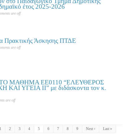
ων στο Παιδαγωγικό Τμήμα Δημοτικής
δημαϊκό έτος 2025-2026
ments are off
τα Πρακτικής Άσκησης ΠΤΔΕ
ments are off
ΤΟ ΜΑΘΗΜΑ ΕΕ0110 “ΕΛΕΥΘΕΡΟΣ
ΚΑΙ ΥΓΕΙΑ ΙΙ” με διδάσκοντα τον κ.
ts are off
1
2
3
4
5
6
7
8
9
Next ›
Last »