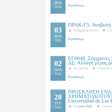
MAR
Περισσότερα...
2026
ΠΡΑΚ-Γ5: Αναβολή 
03
by Δημήτρης Σπανός
Com
MAR
Περισσότερα...
2026
ΕΓ0048_Σύγχρονες 
02
ΔΣ: Αλλαγή μέρας μ
by r.vlachou
Comments ar
MAR
2026
Περισσότερα...
ΠΡΟΣΚΛΗΣΗ ΕΝΔ
28
ΧΡΗΜΑΤΟΔΟΤΟΥ
Universidad de Las 
FEB
by
Loisos Sofos
Comment
2026