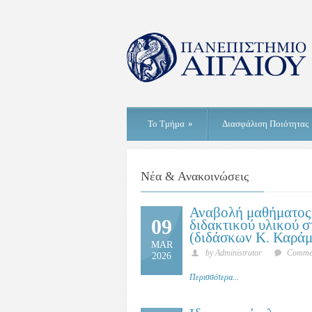
Το Τμήμα
»
Διασφάλιση Ποιότητας
Νέα & Ανακοινώσεις
Αναβολή μαθήματος 
09
διδακτικού υλικού 
(διδάσκων Κ. Καράμ
MAR
by Administrator
Commen
2026
Περισσότερα...