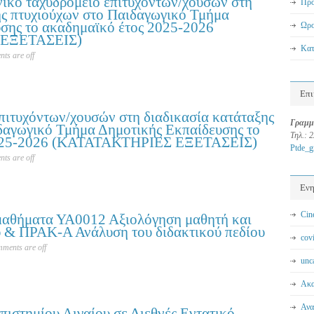
νικό ταχυδρομείο επιτυχόντων/χουσών στη
Πρό
ης πτυχιούχων στο Παιδαγωγικό Τμήμα
σης το ακαδημαϊκό έτος 2025-2026
Ωρο
ΕΞΕΤΑΣΕΙΣ)
Κατ
ts are off
Επι
ιτυχόντων/χουσών στη διαδικασία κατάταξης
Γραμμ
δαγωγικό Τμήμα Δημοτικής Εκπαίδευσης το
Τηλ.: 
2025-2026 (ΚΑΤΑΤΑΚΤΗΡΙΕΣ ΕΞΕΤΑΣΕΙΣ)
Ptde_
ts are off
Εν
Cin
μαθήματα ΥΑ0012 Αξιολόγηση μαθητή και
υ & ΠΡΑΚ-Α Ανάλυση του διδακτικού πεδίου
cov
ments are off
unc
Ακα
Ανα
πιστημίου Αιγαίου σε Διεθνές Εντατικό