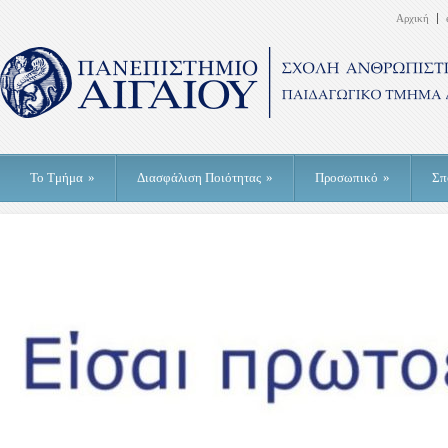
Αρχική
Το Τμήμα
»
Διασφάλιση Ποιότητας
»
Προσωπικό
»
Σπ